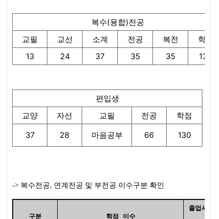
복수(융합)전공
교필
교선
소계
전공
복전
학점
13
24
37
35
35
130
편입생
교양
자선
교필
전공
학점
37
28
마음공부
66
130
-> 복수전공
,
연계전공 및 부전공 이수구분 확인
졸업시험
구분
학점 이수