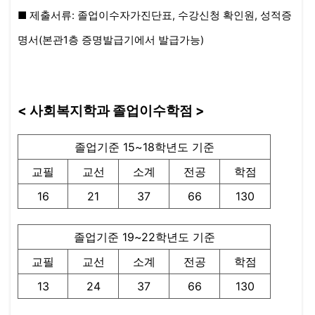
■
제출서류
: 졸업이수자가진단표, 수강신청 확인원, 성적증
명서(본관1층 증명발급기에서 발급가능)
< 사회복지학과 졸업이수학점 >
졸업기준 15~18학년도 기준
교필
교선
소계
전공
학점
16
21
37
66
130
졸업기준 19~22학년도 기준
교필
교선
소계
전공
학점
13
24
37
66
130